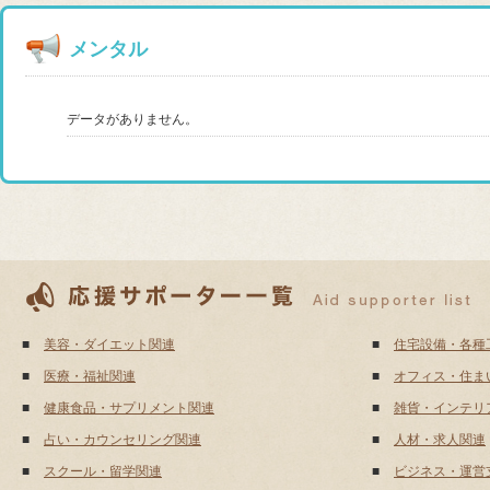
メンタル
データがありません。
■
美容・ダイエット関連
■
住宅設備・各種
■
医療・福祉関連
■
オフィス・住ま
■
健康食品・サプリメント関連
■
雑貨・インテリ
■
占い・カウンセリング関連
■
人材・求人関連
■
スクール・留学関連
■
ビジネス・運営