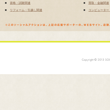
■
資格・試験関連
■
買取・金融関連
■
リフォーム・引越し関連
■
コンピューター