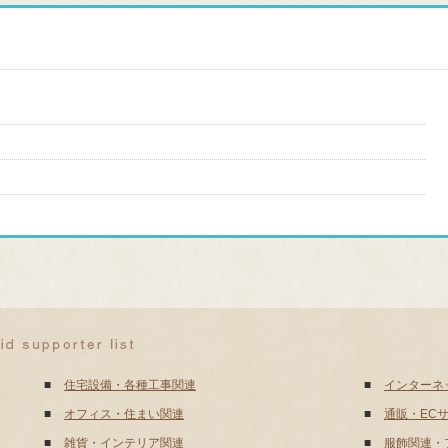
■
住宅設備・各種工事関連
■
インターネ
■
オフィス・住まい関連
■
通販・EC
■
雑貨・インテリア関連
■
服飾関連・